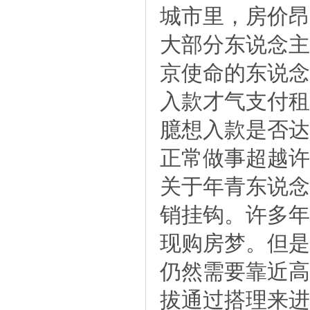
城市里，房价昂
大部分东说念主
京使命的东说念
入款才气支付租
臆想入款是否达
正常做事超越许
关于年青东说念
销挂钩。许多年
现购房梦。但是
仍然需要靠近高
拔通过搭理来进