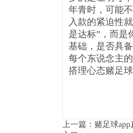
年青时，可能不
入款的紧迫性就
是达标”，而是
基础，是否具备
每个东说念主的
搭理心态赌足球
上一篇：
赌足球ap