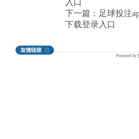
入口
下一篇：
足球投注a
下载登录入口
Poweredby