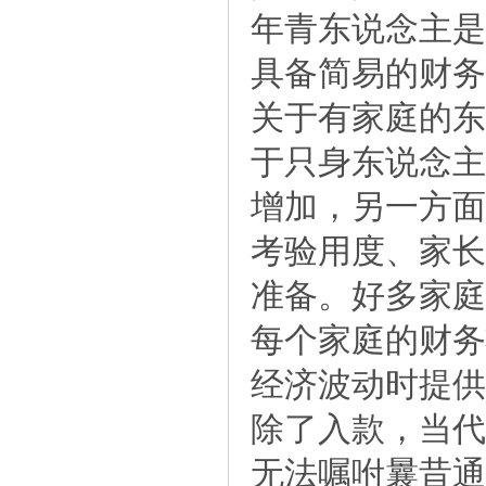
年青东说念主是
具备简易的财务
关于有家庭的东
于只身东说念主
增加，另一方面
考验用度、家长
准备。好多家庭
每个家庭的财务
经济波动时提供
除了入款，当代
无法嘱咐曩昔通