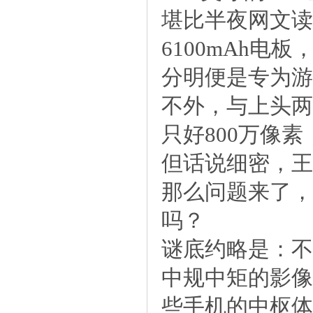
堪比半夜网文读
6100mAh电
分明便是专为游
不外，与上头两
只好800万像
但话说细密，王
那么问题来了，
吗？
谜底约略是：不
中规中矩的影像
些手机的中枢体