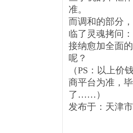
准。
而调和的部分，
临了灵魂拷问：
接纳愈加全面的
呢？
（PS：以上价
商平台为准，毕
了……）
发布于：天津市