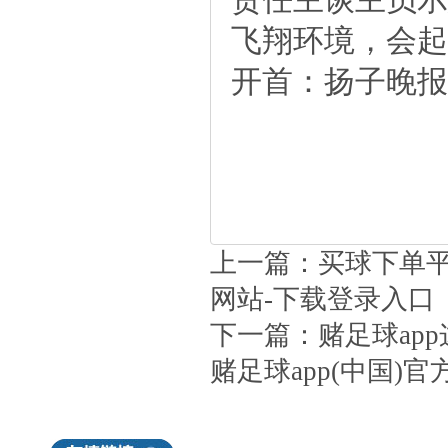
飞翔环境，会起
开首：扬子晚报
上一篇：
买球下单平
网站-下载登录入口
下一篇：
赌足球ap
赌足球app(中国)