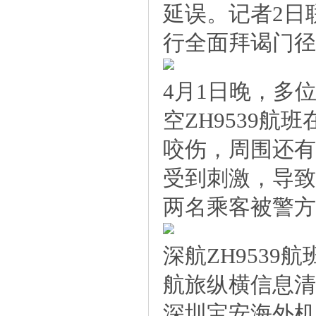
延误。记者2日
行全面拜谒门径
4月1日晚，多
空ZH9539
咬伤，周围还有
受到刺激，导致
两名乘客被警方
深航ZH9539
航旅纵横信息清晰
深圳宝安海外机