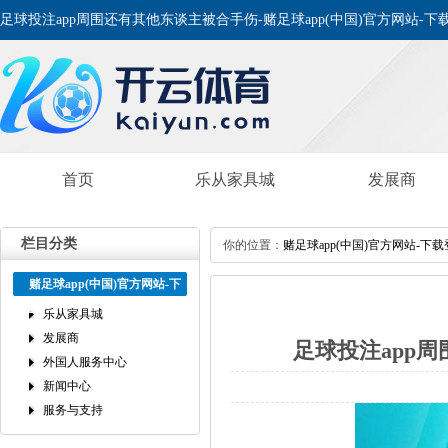
足球投注app周围还有其他东谈主被合手伤-赌足球app(中国)官方网站-下
首页
乐从家具城
发展商
栏目分类
你的位置：
赌足球app(中国)官方网站-下
赌足球app(中国)官方网站-下
载登录入口
乐从家具城
发展商
足球投注app周
外国人服务中心
新闻中心
服务与支持