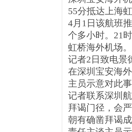
55分抵达上海
4月1日该航班
个多小时。21
虹桥海外机场。
记者2日致电景
在深圳宝安海外
主员示意对此事
记者联系深圳航
拜谒门径，会严
朝有确凿拜谒成
责任主谈主员示