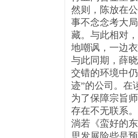
然则，陈放在公
事不念念考大局
藏。与此相对，
地嘲讽，一边衣
与此同期，薛晓
交错的环境中仍
迹”的公司。在
为了保障宗旨师
存在不无联系。
淌若《蛮好的东
思发展险些是预