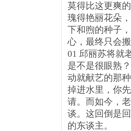
莫得比这更爽的
瑰得艳丽花朵，
下和煦的种子，
心，最终只会搬
01邱丽苏将就
是不是很眼熟？
动就献艺的那种
掉进水里，你先
请。而如今，老
谈。这回倒是回
的东谈主。