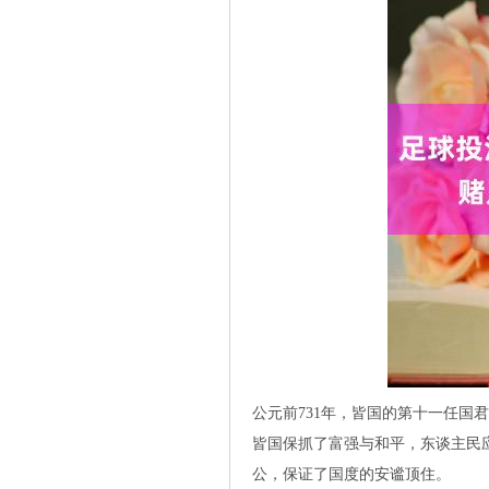
公元前731年，皆国的第十一任
皆国保抓了富强与和平，东谈主民
公，保证了国度的安谧顶住。