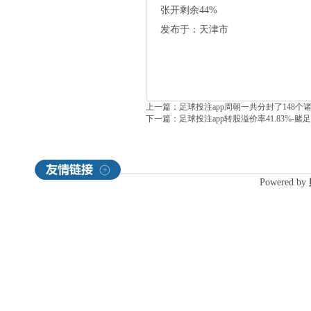
张开剩余44%
发布于：天津市
上一篇：
足球投注app周朝一共分封了148个诸
下一篇：
足球投注app转股溢价率41.83%-赌
Poweredby