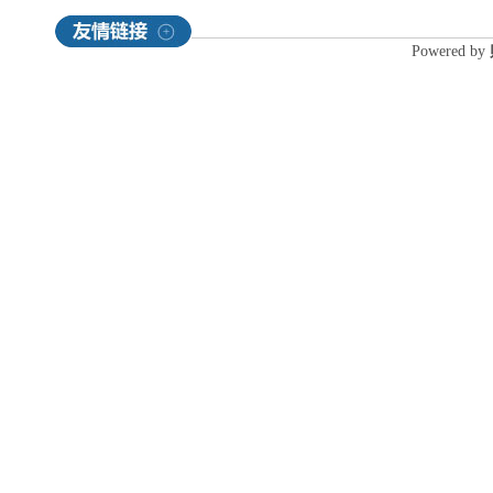
Poweredby